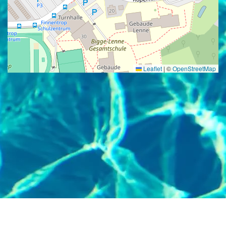
Leaflet
|
©
OpenStreetMap